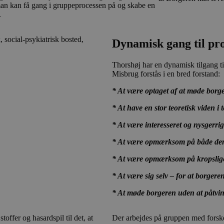
funktionerne i videoafspilleren ikke pludselig ænd
man kan få gang i gruppeprocessen på og skabe en
befinder sig på siden.
.
E
5 måneder
Denne cookie sættes af YouTube for at holde styr 
Google LLC
4 uger
brugerpræferencer for YouTube-videoer, der er ind
.youtube.com
Den kan også afgøre, om hjemmesidebesøgeren bru
Dynamisk gang til pr
gamle version af YouTube-grænsefladen.
Thorshøj har en dynamisk tilgang t
Misbrug forstås i en bred forstand:
* At være optaget af at møde borg
* At have en stor teoretisk viden i
* At være interesseret og nysgerri
* At være opmærksom på både den 
* At være opmærksom på kropslige 
* At være sig selv – for at borgere
* At møde borgeren uden at påtvin
offer og hasardspil til det, at
Der arbejdes på gruppen med forskel