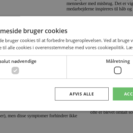
mennesker med misbrug. Det er vigti
medarbejderne inspireres til håb og
Hvad er recovery?
meside bruger cookies
Begrebet recovery betyder at komme
to perspektiver på begrebet: Recove
 bruger cookies til at forbedre brugeroplevelsen. Ved at bruge
 til alle cookies i overensstemmelse med vores cookiepolitik.
Læ
 personlig, social proces og læner sig op ad
Det er dokumenteret, 
g ikke professionelle, der definerer, om
af diagnoser, som tidli
Regeringens udvalg om
solut nødvendige
Målretning
y:
Selvom graden af kompl
misbrug antages det, a
enten psykiske sårbarhe
Thorshøjs målgruppe.
ng, og borgeren skal være vendt tilbage til et
AFVIS ALLE
ACC
Undersøgelser har vist
komme sig af enten mis
recovery for borgere m
ofte er blevet omtalt 
mer), men disse symptomer forhindrer ikke
Absolut nødvendige
Målretning