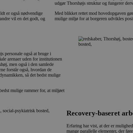
udgør Thorshøjs struktur og fungerer der
fuldt er også nødvendige
Med blikket rettet mod hovedopgaven gør
 andre vil en det godt, og
mulige miljø for at borgeren udvikles posit
js personale også at bruge i
le arenaer uden for institutionen
shøj, men også i den samlede
ne forstår også, hvordan de
 dynamikken, så det bedst mulige
bedst mulige rammer for, at miljøet
Recovery-baseret arb
Erfaring har vist, at der er muligh
mange parallelle elementer, der før