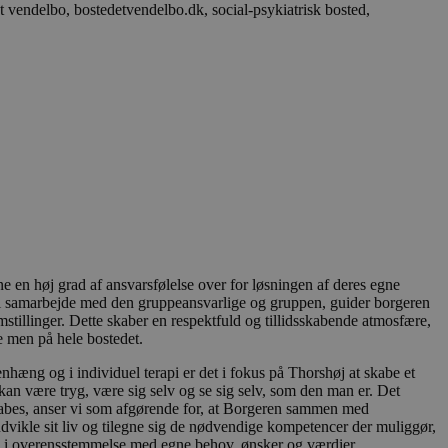
ontoadministration.
jenesten til at
ncer. Det er
okie-banner fungerer
et unikt,
strere brugerens
ne en høj grad af ansvarsfølelse over for løsningen af deres egne
nne levere målrettet
 over hjemmesidens
 i samarbejde med den gruppeansvarlige og gruppen, guider borgeren
kun overføres via en
stillinger. Dette skaber en respektfuld og tillidsskabende atmosfære,
e men på hele bostedet.
ger af indlejrede
æng og i individuel terapi er det i fokus på Thorshøj at skabe et
kan være tryg, være sig selv og se sig selv, som den man er. Det
håndtere
kabes, anser vi som afgørende for, at Borgeren sammen med
ye funktioner
vikle sit liv og tilegne sig de nødvendige kompetencer der muliggør,
 en stabil og
laden eller
e i overensstemmelse med egne behov, ønsker og værdier.