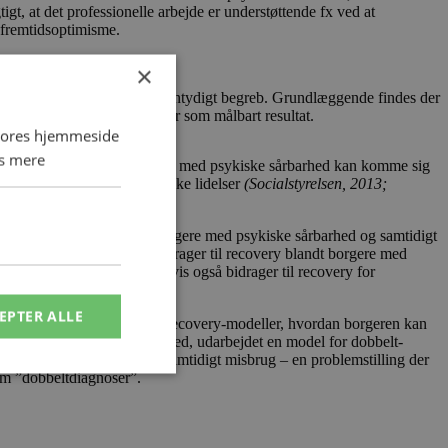
gt, at det professionelle arbejde er understøttende fx ved at
 fremtidsoptimisme.
×
 sig. Recovery er ikke et entydigt begreb. Grundlæggende findes der
ry som en social proces eller som målbart resultat.
 vores hjemmeside
s mere
at op imod 60 pct. af borgere med psykiske sårbarhed kan komme sig
gere blev opfattet som kroniske lidelser
(Socialstyrelsen, 2013;
 psykiatri, 2013).
eksitet er større blandt borgere med psykiske sårbarhed og samtidigt
t de samme faktorer som bidrager til recovery blandt borgere med
d eller misbrug sandsynligvis også bidrager til recovery for
EPTER ALLE
 (Larry Davidson) af basis recovery-modeller, hvordan borgeren kan
brug eller psykiske sårbarhed, udarbejdet en model for dobbelt-
ed psykiske sårbarhed og samtidigt misbrug – en problemstilling der
som ”dobbeltdiagnoser”.