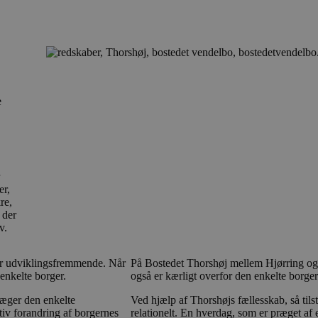
e
er,
re,
 der
v.
 er udviklingsfremmende. Når
På Bostedet Thorshøj mellem Hjørring og 
 enkelte borger.
også er kærligt overfor den enkelte borger
ræger den enkelte
Ved hjælp af Thorshøjs fællesskab, så tils
iv forandring af borgernes
relationelt. En hverdag, som er præget af e