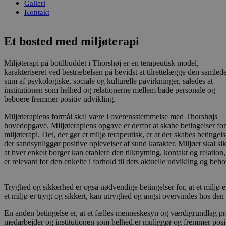
Galleri
Kontakt
Et bosted med miljøterapi
Miljøterapi på botilbuddet i Thorshøj er en terapeutisk model,
karakteriseret ved bestræbelsen på bevidst at tilrettelægge den samled
sum af psykologiske, sociale og kulturelle påvirkninger, således at
institutionen som helhed og relationerne mellem både personale og
beboere fremmer positiv udvikling.
Miljøterapiens formål skal være i overensstemmelse med Thorshøjs
hovedopgave. Miljøterapiens opgave er derfor at skabe betingelser for
miljøterapi. Det, der gør et miljø terapeutisk, er at der skabes betingels
der sandsynliggør positive oplevelser af sund karakter. Miljøet skal sik
at hver enkelt borger kan etablere den tilknytning, kontakt og relation,
er relevant for den enkelte i forhold til dets aktuelle udvikling og beho
Tryghed og sikkerhed er også nødvendige betingelser for, at et miljø
et miljø er trygt og sikkert, kan utryghed og angst overvindes hos den
En anden betingelse er, at et fælles menneskesyn og værdigrundlag p
medarbejder og institutionen som helhed.er muliggør og fremmer posit