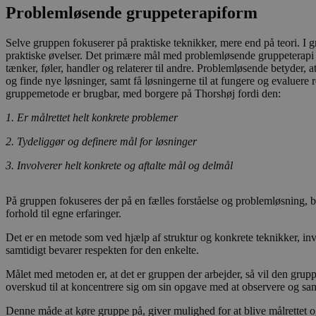
Absolut nødvendige 
Problemløsende gruppeterapiform
Hjemmesiden kan ikk
Navn
Selve gruppen fokuserer på praktiske teknikker, mere end på teori. I 
praktiske øvelser. Det primære mål med problemløsende gruppeterapi 
CookieScriptConse
tænker, føler, handler og relaterer til andre. Problemløsende betyder, a
og finde nye løsninger, samt få løsningerne til at fungere og evaluere
gruppemetode er brugbar, med borgere på Thorshøj fordi den:
1. Er målrettet helt konkrete problemer
2. Tydeliggør og definere mål for løsninger
Navn
3. Involverer helt konkrete og aftalte mål og delmål
__Secure-YNID
På gruppen fokuseres der på en fælles forståelse og problemløsning, ba
forhold til egne erfaringer.
Det er en metode som ved hjælp af struktur og konkrete teknikker, i
samtidigt bevarer respekten for den enkelte.
YSC
Målet med metoden er, at det er gruppen der arbejder, så vil den grup
__Secure-
overskud til at koncentrere sig om sin opgave med at observere og sa
ROLLOUT_TOKEN
Denne måde at køre gruppe på, giver mulighed for at blive målrettet o