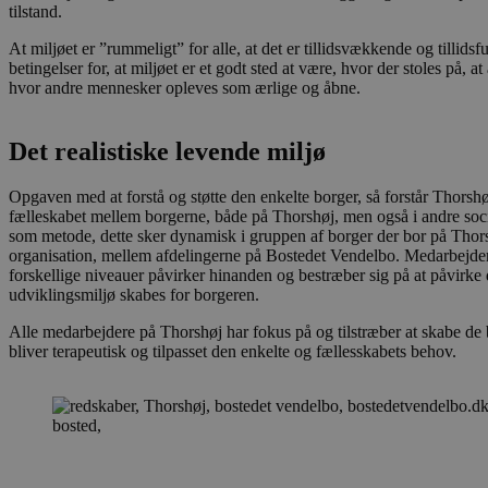
tilstand.
At miljøet er ”rummeligt” for alle, at det er tillidsvækkende og tillids
betingelser for, at miljøet er et godt sted at være, hvor der stoles på, at
hvor andre mennesker opleves som ærlige og åbne.
Det realistiske levende miljø
Opgaven med at forstå og støtte den enkelte borger, så forstår Thorshø
fælleskabet mellem borgerne, både på Thorshøj, men også i andre socia
som metode, dette sker dynamisk i gruppen af borger der bor på Thor
organisation, mellem afdelingerne på Bostedet Vendelbo. Medarbejder
forskellige niveauer påvirker hinanden og bestræber sig på at påvirke
udviklingsmiljø skabes for borgeren.
Alle medarbejdere på Thorshøj har fokus på og tilstræber at skabe de 
bliver terapeutisk og tilpasset den enkelte og fællesskabets behov.