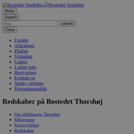
Menu
Search
Close
Forside
Afdelinger
Pladser
Visitation
Galleri
Ledige jobs
Bestyrelsen
Kontakt os
Smiley ordning
Persondatapolitik
Redskaber på Bostedet Thorshøj
Om afdelingen Thorshøj
Målgruppe
Kerneydelser
Redskaber