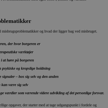
rer sig, mens de
på
lejret på websteder.
ger den nye eller
oblematikker
il misbrugsproblematikker og hvad der ligger bag ved misbruget.
eren, der hvor borgeren er
 terapeutiske værktøjer
g i at høre på borgeren
psykiske og kropslige holdning
signaler – hos sig selv og den anden
n kan være sig selv
ge værdier som værende videre udvikling af det personlige forsvar.
lige opgaver, der starter med at tage udgangspunkt i fordele og