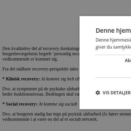
Denne hjem
Denne hjemmeside
giver du samtykke
Den kvalitative del af recovery-forskningen definerer recovery som en
brugerbevægelsens begreb ’personlig recovery’, hvor det er borgeren o
vedkommende er kommet sig.
Ab
Fra det målbare recovery-perspektiv tales ofte om to grader af recover
* Klinisk recovery:
At komme sig helt eller delvist.
Dvs. at symptomer på de psykiske sårbarhed skal være i en god udvikli
VIS DETALJER
bedre funktionsniveau. Bedringen skal være af en vis varighed.
* Social recovery:
At komme sig socialt
Dvs. at borgeren stadig har tegn på psykisk sårbarhed (fx hører stem
vedkommende i at være en del af et socialt netværk.